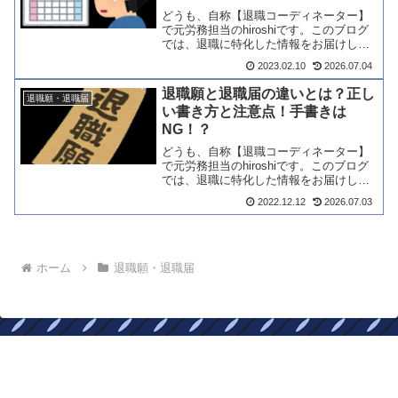
どうも、自称【退職コーディネーター】
で元労務担当のhiroshiです。このブログ
では、退職に特化した情報をお届けして
おります。転職が決まって退職を決意し
2023.02.10
2026.07.04
たけど、果たしてどういうタイミングで
退職願や退職届を提出すればいいのかよ
退職願と退職届の違いとは？正し
退職願・退職届
くわからない、と...
い書き方と注意点！手書きは
NG！？
どうも、自称【退職コーディネーター】
で元労務担当のhiroshiです。このブログ
では、退職に特化した情報をお届けして
おります。今回は、いざ退職をするとき
2022.12.12
2026.07.03
に、何をしたらいいかというのが分から
なかったりすると不安ですよね。そんな
不安を解消するべ...
ホーム
退職願・退職届
楽々退職ヤメルンデス！