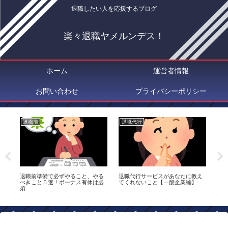
退職したい人を応援するブログ
楽々退職ヤメルンデス！
ホーム
運営者情報
お問い合わせ
プライバシーポリシー
退職前
退職代行
退
と
退職前準備で必ずやること、やる
退職代行サービスがあなたに教え
退
べきこと５選！ボーナス有休は必
てくれないこと【一般企業編】
払
須
は