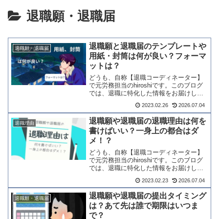
退職願・退職届
退職願と退職届のテンプレートや
退職願・退職届
用紙・封筒は何が良い？フォーマ
ットは？
どうも、自称【退職コーディネーター】
で元労務担当のhiroshiです。このブログ
では、退職に特化した情報をお届けして
おります。私も、初めて会社を退職する
2023.02.26
2026.07.04
ときは、何をどうすればよいか全くわか
りませんでした。企業側も、退職すると
退職願や退職届の退職理由は何を
退職理由
きの説明などは全...
書けばいい？一身上の都合はダ
メ！？
どうも、自称【退職コーディネーター】
で元労務担当のhiroshiです。このブログ
では、退職に特化した情報をお届けして
おります。退職する時って「一身上の都
2023.02.23
2026.07.04
合により退職させていただきます」みた
いな感じで書く人多くないですか？私が
退職願や退職届の提出タイミング
退職願・退職届
退職した時は、こ...
は？あて先は誰で期限はいつま
で？