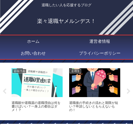
退職したい人を応援するブログ
楽々退職ヤメルンデス！
ホーム
運営者情報
お問い合わせ
プライバシーポリシー
退職理由
退職後
退
継
退職願や退職届の退職理由は何を
退職後の手続きの流れと期限が短
退
書けばいい？一身上の都合はダ
い？申請しないともらえないも
払
メ！？
の！
は