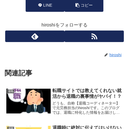
LINE
コピー
hiroshiをフォローする
hiroshi
関連記事
転職サイトでは教えてくれない就
退職
活から退職の裏事情がヤバイ！？
どうも、自称【退職コーディネーター】
で元労務担当のhiroshiです。このブログ
では、退職に特化した情報をお届けして
おります。ここでは転職サイトや転職エ
ージェントでは教えてくれない、あんな
ことやこんなことを探る記事です。実際
退職時に絶対に伝えてはいけない
退職