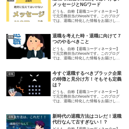
に、転職サイトは...
メッセージとNGワード
どうも、自称【退職コーディネーター】
で元労務担当のhiroshiです。このブログ
では、退職に特化した情報をお届けして
おります。退職時には、しっかりと会社
に伝えなければいけない事と、絶対に伝
えてはいけない事があります。少し考え
退職を考えた時・退職に向けて７
退職
ればわかることな...
つのやるべきこと
どうも、自称【退職コーディネーター】
で元労務担当のhiroshiです。このブログ
では、退職に特化した情報をお届けして
おります。退職というのは、1つの転機で
あり、新たなステージ（転職など）に向
かうステップであってほしいので、ここ
今すぐ退職するべきブラック企業
退職
では退職する人...
の特徴と見分け方！そもそも定義
は？
どうも、自称【退職コーディネーター】
で元労務担当のhiroshiです。このブログ
では、退職に特化した情報をお届けして
おります。日本の企業は約99.7％が中小
企業で、その中にはかなり多くのブラッ
ク企業が存在するのは確かです。そんな
新時代の退職方法はコレだ！退職
退職
中、私たちは...
代行なんて古すぎない！？
どうも、自称【退職コーディネーター】