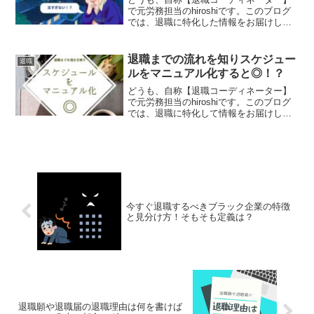
で元労務担当のhiroshiです。このブログ
では、退職に特化した情報をお届けして
おります。今回は、少し日本の未来の話
をしていきたいと思います。日本の腐敗
政治は、若者が気づき立ち上がらなけれ
退職までの流れを知りスケジュー
退職
ば、まだまだ続く...
ルをマニュアル化すると◎！？
どうも、自称【退職コーディネーター】
で元労務担当のhiroshiです。このブログ
では、退職に特化して情報をお届けして
おります。退職というのは日々の仕事の
中で考えれば考えるほど、将来が不安に
なってしまうという人も多いかと思いま
す。そうすると、...
今すぐ退職するべきブラック企業の特徴
と見分け方！そもそも定義は？
退職願や退職届の退職理由は何を書けば