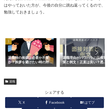
はやっておいた方が、今後の自分に跳ね返ってくるので、
勉強しておきましょう。
退職時の挨拶は必要か不要
退職理由がパワハラの面接対
か？挨拶を避けたい時の対処
策と例文！正直は良い？悪
方法
い？
退職
シェアする
X
Facebook
はてブ