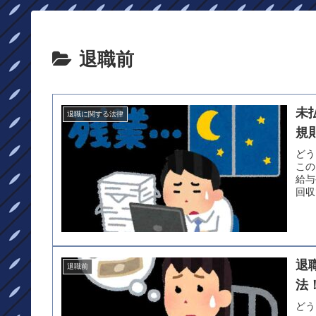
退職前
未
退職に関する法律
規
どう
この
給与
回収
退
退職前
法
どう