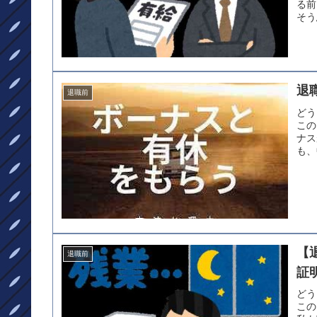
る前
そう
退
退職前
どう
この
ナス
も、
【
退職前
証
どう
この