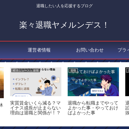
退職したい人を応援するブログ
楽々退職ヤメルンデス！
運営者情報
お問い合わせ
プラ
経済ニュースと退職
退職
実質賃金いくら減る？マ
退職から転職までやって
休
イナス成長が止まらない
よかった事・やっておけ
理由は退職と関係が！？
ばよかった事