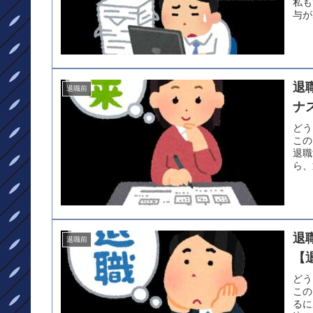
私も
与が
退
退職前
ナ
どう
この
退職
ら、
退
退職前
【
どう
この
るに