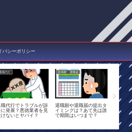
イバシーポリシー
退職代行
退職願・退職届
退職
退職代行でトラブルが訴
退職願や退職届の提出タ
退職時
訟に発展？悪徳業者を見
イミングは？あて先は誰
いけな
抜けないとヤバイ？
で期限はいつまで？
NGワー