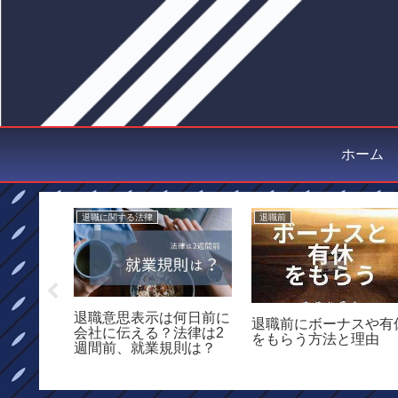
ホーム
退職に関する法律
退職前
スがあな
退職意思表示は何日前に
退職前にボーナスや有
ないこと
会社に伝える？法律は2
をもらう方法と理由
週間前、就業規則は？