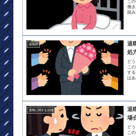
この
働き
踏み
退
退職前
処
どう
この
する
はあ
退
退職に関する法律
場
どう
この